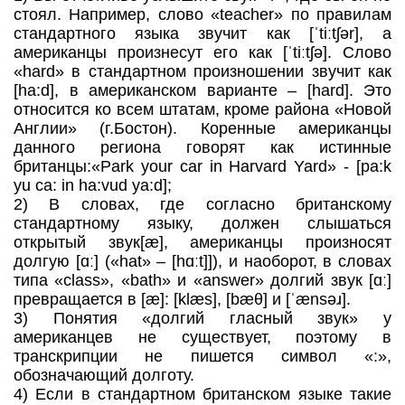
стоял. Например, слово «teacher» по правилам
стандартного языка звучит как [ˈtiːtʃər], а
американцы произнесут его как [ˈtiːtʃə]. Слово
«hard» в стандартном произношении звучит как
[ha:d], в американском варианте – [hard]. Это
относится ко всем штатам, кроме района «Новой
Англии» (г.Бостон). Коренные американцы
данного региона говорят как истинные
британцы:«Park your car in Harvard Yard» - [pa:k
yu ca: in ha:vud ya:d];
2) В словах, где согласно британскому
стандартному языку, должен слышаться
открытый звук[æ], американцы произносят
долгую [ɑː] («hat» – [hɑːt]]), и наоборот, в словах
типа «class», «bath» и «answer» долгий звук [ɑː]
превращается в [æ]: [klæs], [bæθ] и [ˈænsəɹ].
3) Понятия «долгий гласный звук» у
американцев не существует, поэтому в
транскрипции не пишется символ «:»,
обозначающий долготу.
4) Если в стандартном британском языке такие