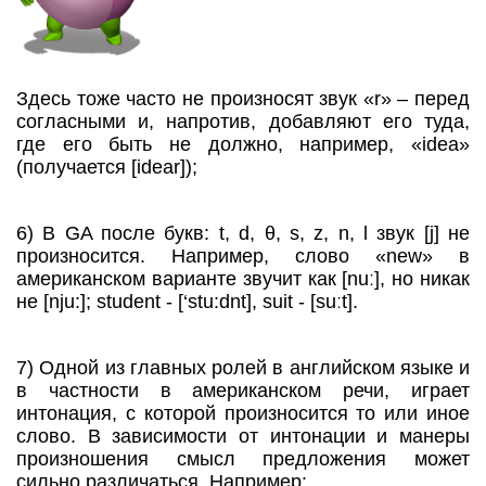
Здесь тоже часто не произносят звук «r» – перед
согласными и, напротив, добавляют его туда,
где его быть не должно, например, «idea»
(получается [idear]);
6) В GA после букв: t, d, θ, s, z, n, l звук [j] не
произносится. Например, слово «new» в
американском варианте звучит как [nuː], но никак
не [nju:]; student - [‘stu:dnt], suit - [suːt].
7) Одной из главных ролей в английском языке и
в частности в американском речи, играет
интонация, с которой произносится то или иное
слово. В зависимости от интонации и манеры
произношения смысл предложения может
сильно различаться. Например: