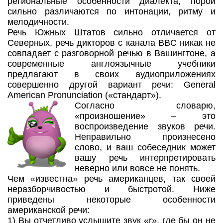
региональные особенности диалекта, порой
сильно различаются по интонации, ритму и
мелодичности.
Речь Южных Штатов сильно отличается от
Северных, речь дикторов с канала BBC никак не
совпадает с разговорной речью в Вашингтоне, а
современные англоязычные учебники
предлагают в своих аудиоприложениях
совершенно другой вариант речи: General
American Pronunciation («стандарт»).
Согласно словарю,
«произношение» – это
воспроизведение звуков речи.
Неправильно произнесено
слово, и ваш собеседник может
вашу речь интерпретировать
неверно или вовсе не понять.
Чем «известна» речь американцев, так своей
неразборчивостью и быстротой. Ниже
приведены некоторые особенности
американской речи:
1) Вы отчетливо услышите звук «r», где бы он не