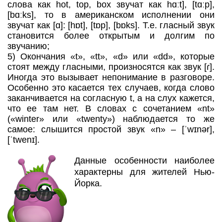
слова как hot, top, box звучат как hɑːt], [tɑːp],
[bɑːks], то в американском исполнении они
звучат как [ɑ]: [hɒt], [tɒp], [bɒks]. Т.е. гласный звук
становится более открытым и долгим по
звучанию;
5) Окончания «t», «tt», «d» или «dd», которые
стоят между гласными, произносятся как звук [ɾ].
Иногда это вызывает непонимание в разговоре.
Особенно это касается тех случаев, когда слово
заканчивается на согласную t, а на слух кажется,
что ее там нет. В словах с сочетанием «nt»
(«winter» или «twenty») наблюдается то же
самое: слышится простой звук «n» – [ˈwɪnər],
[ˈtwenɪ].
Данные особенности наиболее
характерны для жителей Нью-
Йорка.