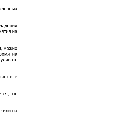
аленных
владения
нятия на
я, можно
время на
гуливать
няет все
я, т.к.
е или на