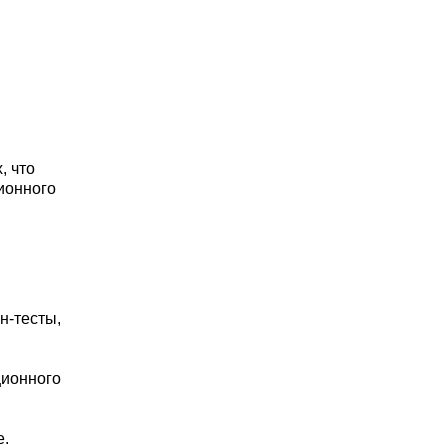
, что
ионного
-тесты,
ционного
е.