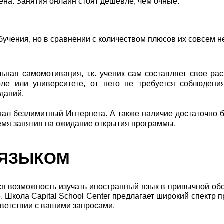
на. Занятия онлайн стоят дешевле, чем очные.
учения, но в сравнении с количеством плюсов их совсем н
ьная самомотивация, т.к. ученик сам составляет свое ра
оле или университете, от него не требуется соблюдени
даний.
нал безлимитный Интернета. А также наличие достаточно 
ремя занятия на ожидание открытия программы.
 ЯЗЫКОМ
ся возможность изучать иностранный язык в привычной об
 Школа Capital School Center предлагает широкий спектр 
тветствии с вашими запросами.