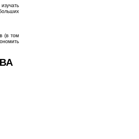
 изучать
больших
в (в том
кономить
ТВА