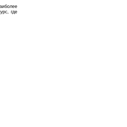
наиболее
урс, где