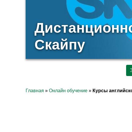
Дистанционно
Скайпу
Главная
»
Онлайн обучение
»
Курсы английско