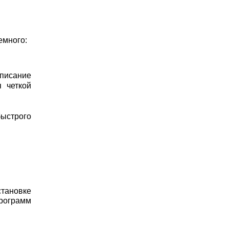
емного:
списание
я четкой
быстрого
становке
программ