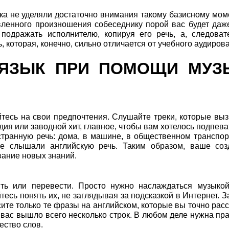
ка не уделяли достаточно внимания такому базисному моме
вленного произношения собеседнику порой вас будет даж
подражать исполнителю, копируя его речь, а, следоват
которая, конечно, сильно отличается от учебного аудиров
 ЯЗЫК ПРИ ПОМОЩИ МУЗ
тесь на свои предпочтения. Слушайте треки, которые вы
дия или заводной хит, главное, чтобы вам хотелось подпева
транную речь: дома, в машине, в общественном транспор
е слышали английскую речь. Таким образом, ваше соз
вание новых знаний.
ять или перевести. Просто нужно наслаждаться музыко
есь понять их, не заглядывая за подсказкой в Интернет. 
осите только те фразы на английском, которые вы точно ра
 вас вышло всего несколько строк. В любом деле нужна пра
ество слов.