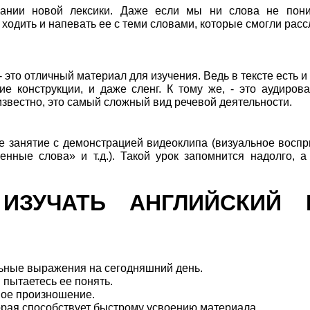
ании новой лексики. Даже если мы ни слова не пон
 ходить и напевать ее с теми словами, которые смогли рас
это отличный материал для изучения. Ведь в тексте есть и
 конструкции, и даже сленг. К тому же, - это аудирован
 известно, это самый сложный вид речевой деятельности.
е занятие с демонстрацией видеоклипа (визуальное воспр
нные слова» и т.д.). Такой урок запомнится надолго, а
ИЗУЧАТЬ АНГЛИЙСКИЙ 
льные выражения на сегодняшний день.
 пытаетесь ее понять.
свое произношение.
торая способствует быстрому усвоению материала.