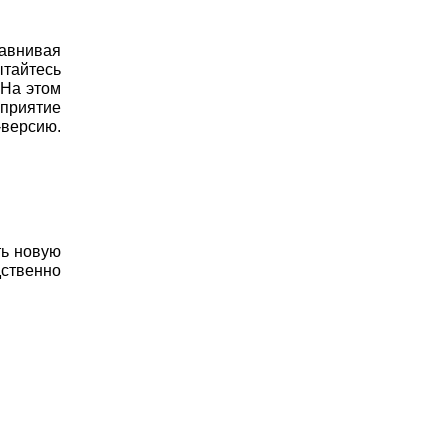
равнивая
тайтесь
 На этом
приятие
-версию.
ть новую
дственно