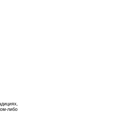
адициях,
ком-либо