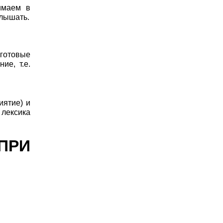
имаем в
слышать.
 готовые
ие, т.е.
иятие) и
 лексика
ПРИ