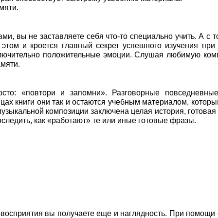
мяти.
и, вы не заставляете себя что-то специально учить. А с т
этом и кроется главный секрет успешного изучения пр
ключительно положительные эмоции. Слушая любимую ко
амяти.
осто: «повтори и запомни». Разговорные повседневны
цах книги они так и остаются учебным материалом, которы
 музыкальной композиции заключена целая история, готовая
оследить, как «работают» те или иные готовые фразы.
иовосприятия вы получаете еще и наглядность. При помощи