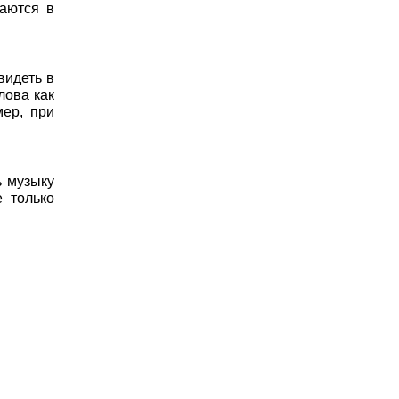
аются в
видеть в
лова как
мер, при
ь музыку
е только