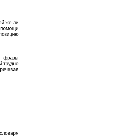
ой же ли
и помощи
мпозицию
е фразы
й трудно
 речевая
 словаря