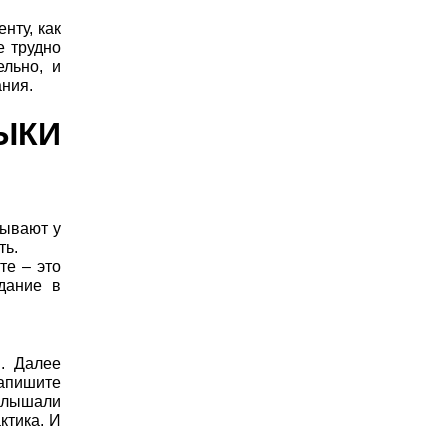
нту, как
е трудно
ельно, и
ания.
ЫКИ
зывают у
ть.
те – это
дание в
й. Далее
Запишите
сслышали
ктика. И