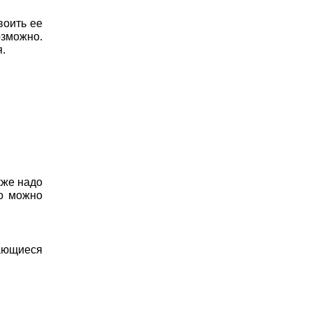
воить ее
зможно.
.
кже надо
го можно
дающиеся