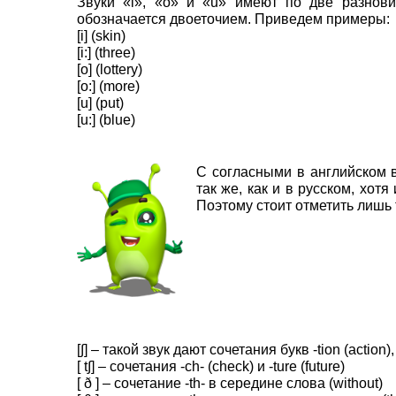
Звуки «i», «о» и «u» имеют по две разнови
обозначается двоеточием. Приведем примеры:
[i] (skin)
[i:] (three)
[o] (lottery)
[o:] (more)
[u] (put)
[u:] (blue)
С согласными в английском в
так же, как и в русском, хот
Поэтому стоит отметить лишь т
[∫] – такой звук дают сочетания букв -tion (action), -
[ t∫] – сочетания -ch- (check) и -ture (future)
[ ð ] – сочетание -th- в середине слова (without)