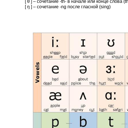
[ θ ] – сочетание -th- в начале или конце слова (t
[ ŋ ] – сочетание -ng после гласной (sing)