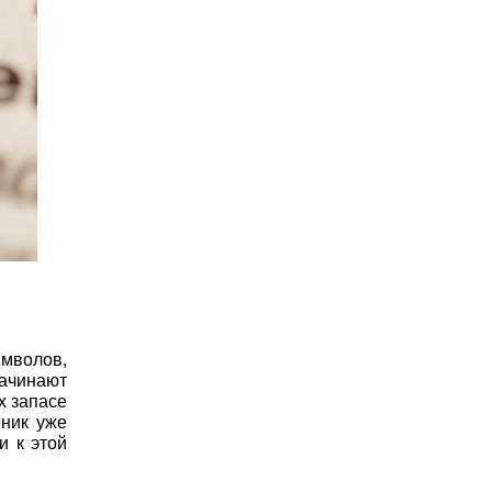
имволов,
начинают
х запасе
еник уже
и к этой