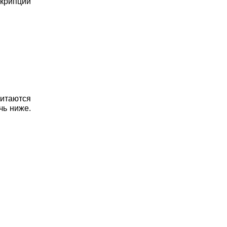
скрипции
читаются
чь ниже.