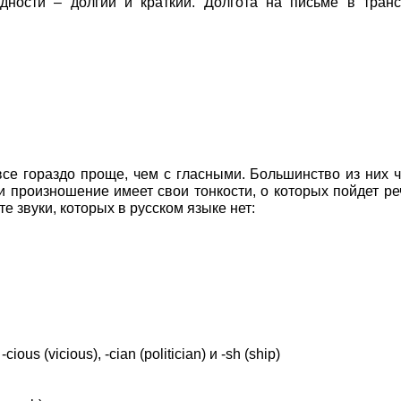
дности – долгий и краткий. Долгота на письме в тран
се гораздо проще, чем с гласными. Большинство из них 
я и произношение имеет свои тонкости, о которых пойдет ре
е звуки, которых в русском языке нет:
cious (vicious), -cian (politician) и -sh (ship)