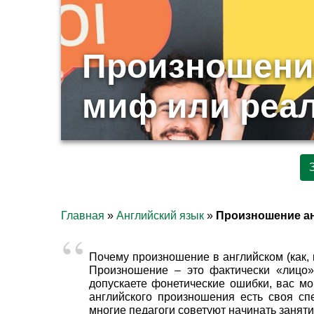
Произношение
миф или реа
Главная
»
Английский язык
»
Произношение а
Почему произношение в английском (как, 
Произношение – это фактически «лицо» 
допускаете фонетические ошибки, вас мог
английского произношения есть своя сп
многие педагоги советуют начинать заняти