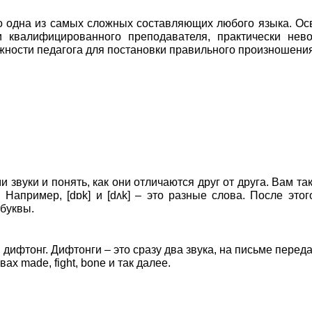
то одна из самых сложных составляющих любого языка. Ос
и квалифицированного преподавателя, практически нево
ности педагога для постановки правильного произношения
звуки и понять, как они отличаются друг от друга. Вам та
 Например, [dɒk] и [dʌk] – это разные слова. После это
 буквы.
дифтонг. Дифтонги – это сразу два звука, на письме пере
х made, fight, bone и так далее.