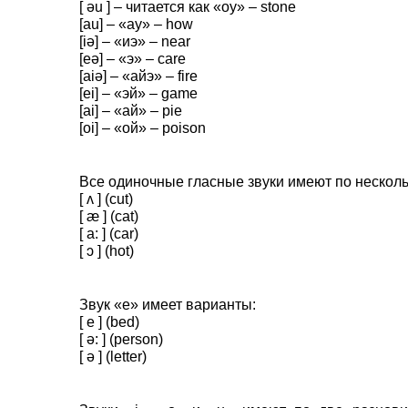
[ əu ] – читается как «оу» – stone
[au] – «ау» – how
[iə] – «иэ» – near
[eə] – «э» – care
[aiə] – «айэ» – fire
[ei] – «эй» – game
[ai] – «ай» – pie
[oi] – «ой» – poison
Все одиночные гласные звуки имеют по нескольк
[ ʌ ] (cut)
[ æ ] (cat)
[ a: ] (car)
[ ɔ ] (hot)
Звук «e» имеет варианты:
[ e ] (bed)
[ ə: ] (person)
[ ə ] (letter)