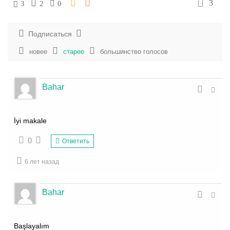
3
3
2
0
Подписаться
новее
старее
большинство голосов
Bahar
İyi makale
0
Ответить
6 лет назад
Bahar
Başlayalım