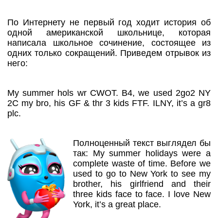
По Интернету не первый год ходит история об
одной американской школьнице, которая
написала школьное сочинение, состоящее из
одних только сокращений. Приведем отрывок из
него:
My summer hols wr CWOT. B4, we used 2go2 NY
2C my bro, his GF & thr 3 kids FTF. ILNY, it’s a gr8
plc.
Полноценный текст выглядел бы
так: My summer holidays were a
complete waste of time. Before we
used to go to New York to see my
brother, his girlfriend and their
three kids face to face. I love New
York, it’s a great place.