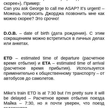
скорее»). Пример:
Can you ask George to call me ASAP? It’s urgent! –
Можешь попросить Джорджа позвонить мне как
можно скорее? Это срочно!
D.O.B.
– date of birth (дата рождения). С этим
сокращением можно встретиться в личных делах
или анкетах.
ETD
– estimated time of departure (расчетное
время отбытия) и
ETA
– estimated time of arrival
(расчетное время прибытия). Используется
применительно к общественному транспорту – от
автобусов до самолетов.
Mike’s train ETD is at 7:30 but I’m pretty sure it will
be delayed – Расчетное время отбытия поезда
Майка – 7:30, но я почти уверен, что поезд