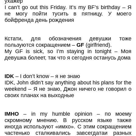
ухажер
I can’t go out this Friday. It’s my BF’s birthday – Я
не могу пойти тусить в пятницу. У моего
бойфренда день рождения
Кстати, для обозначения девушки тоже
пользуются сокращением –
GF
(girlfriend).
My GF is sick, so I’m staying in tonight – Моя
девушка болеет, так что я сегодня останусь дома
IDK
– I don’t know – я не знаю
IDK, John didn’t say anything about his plans for the
weekend – Я не знаю, Джон ничего не говорил о
своих планах на выходные
IMHO
– in my humble opinion – по моему
скромному мнению. В русском языке также
иногда используют «имхо». С этим сокращением
частенько сталкивались завсегдатаи разных