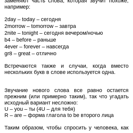
заменяют часть слова, которая звучит похоже,
например:
2day – today – сегодня
2morrow – tomorrow – завтра
2nite – tonight – сегодня вечером/ночью
b4 – before – раньше
4ever – forever – навсегда
gr8 – great – отлично
Встречаются также и случаи, когда вместо
нескольких букв в слове используется одна.
Звучание нового слова все равно остается
прежним (или примерно таким), так что угадать
исходный вариант несложно:
U – you – ты (4U – для тебя)
R – are – форма глагола to be второго лица
Таким образом, чтобы спросить у человека, как