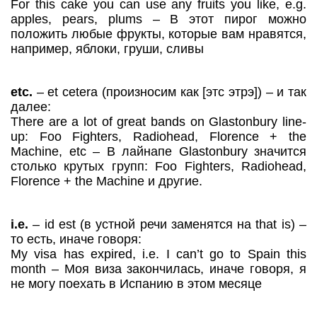
For this cake you can use any fruits you like, e.g.
apples, pears, plums – В этот пирог можно
положить любые фрукты, которые вам нравятся,
например, яблоки, груши, сливы
etc.
– et cetera (произносим как [этс этрэ]) – и так
далее:
There are a lot of great bands on Glastonbury line-
up: Foo Fighters, Radiohead, Florence + the
Machine, etc – В лайнапе Glastonbury значится
столько крутых групп: Foo Fighters, Radiohead,
Florence + the Machine и другие.
i.e.
– id est (в устной речи заменятся на that is) –
то есть, иначе говоря:
My visa has expired, i.e. I can’t go to Spain this
month – Моя виза закончилась, иначе говоря, я
не могу поехать в Испанию в этом месяце