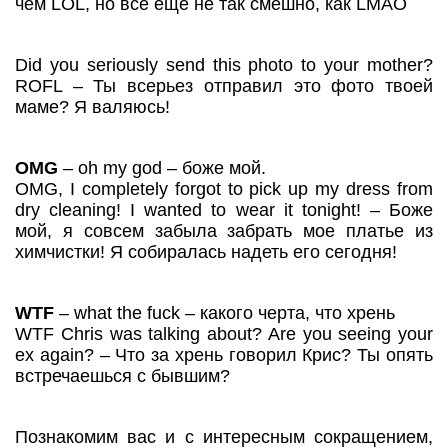
чем LOL, но все еще не так смешно, как LMAO
Did you seriously send this photo to your mother?
ROFL – Ты всерьез отправил это фото твоей
маме? Я валяюсь!
OMG
– oh my god – боже мой.
OMG, I completely forgot to pick up my dress from
dry cleaning! I wanted to wear it tonight! – Боже
мой, я совсем забыла забрать мое платье из
химчистки! Я собиралась надеть его сегодня!
WTF
– what the fuck – какого черта, что хрень
WTF Chris was talking about? Are you seeing your
ex again? – Что за хрень говорил Крис? Ты опять
встречаешься с бывшим?
Познакомим вас и с интересным сокращением,