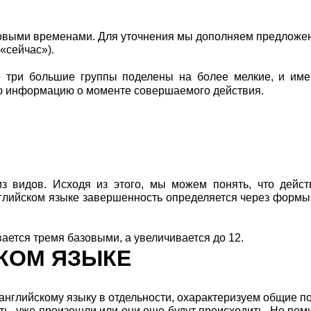
зовыми временами. Для уточнения мы дополняем предложе
«сейчас»).
е три большие группы поделены на более мелкие, и име
ую информацию о моменте совершаемого действия.
из видов. Исходя из этого, мы можем понять, что дейс
глийском языке завершенность определяется через формы
вается тремя базовыми, а увеличивается до 12.
КОМ ЯЗЫКЕ
о английскому языку в отдельности, охарактеризуем общие п
ить, уже произошли или они еще будут происходить. Но пом