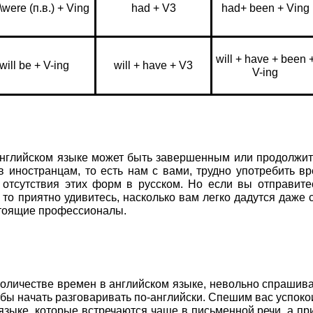
were (п.в.) + Ving
had + V3
had+ been + Ving
will + have + been 
will be + V-ing
will + have + V3
V-ing
 английском языке может быть завершенным или продолжи
в иностранцам, то есть нам с вами, трудно употребить в
за отсутствия этих форм в русском. Но если вы отправите
, то приятно удивитесь, насколько вам легко дадутся даже
стоящие профессионалы.
оличестве времен в английском языке, невольно спрашива
обы начать разговаривать по-английски. Спешим вас успокои
языке, которые встречаются чаще в письменной речи, а пр