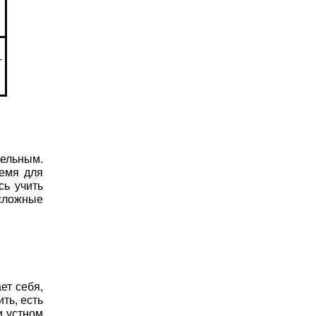
+
тельным.
ремя для
сь учить
 сложные
ет себя,
ть, есть
и устном