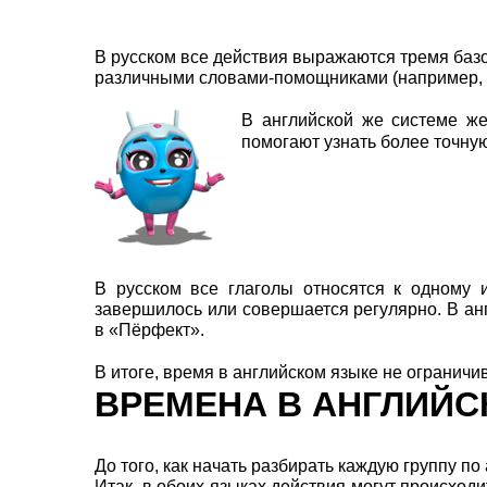
В русском все действия выражаются тремя ба
различными словами-помощниками (например, 
В английской же системе ж
помогают узнать более точн
В русском все глаголы относятся к одному 
завершилось или совершается регулярно. В ан
в «Пёрфект».
В итоге, время в английском языке не ограничи
ВРЕМЕНА В АНГЛИЙС
До того, как начать разбирать каждую группу п
Итак, в обоих языках действия могут происход