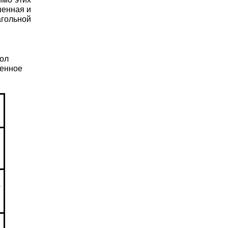
шенная и
агольной
гол
шенное
+