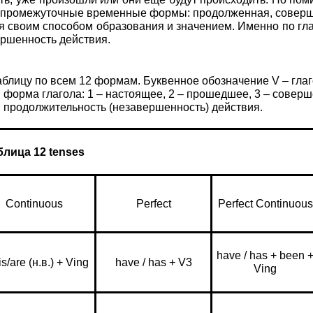
ть промежуточные временные формы: продолженная, совер
 своим способом образования и значением. Именно по гл
ршенность действия.
блицу по всем 12 формам. Буквенное обозначение V – гла
ая форма глагола: 1 – настоящее, 2 – прошедшее, 3 – совер
ся продолжительность (незавершенность) действия.
блица
12
tenses
Continuous
Perfect
Perfect Continuous
have / has + been 
s/are (н.в.) + Ving
have / has + V3
Ving