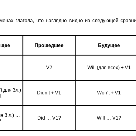
менах глагола, что наглядно видно из следующей сравн
ящее
Прошедшее
Будущее
V2
Will (для всех) + V1
t для 3л.)
Didn’t + V1
Won’t + V1
1
я 3 л.) …
Did … V1?
Will … V1?
?