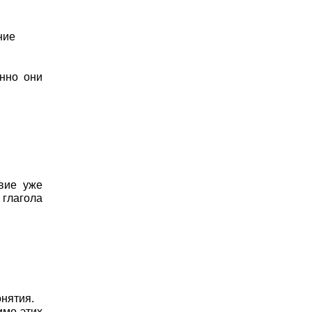
ние
нно они
твие уже
 глагола
онятия.
имо этих