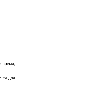
е время,
ется для