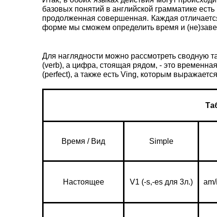
базовых понятий в английской грамматике ес
продолженная совершенная. Каждая отличается
форме мы сможем определить время и (не)заве
Для наглядности можно рассмотреть сводную та
(verb), а цифра, стоящая рядом, - это временн
(perfect), а также есть Ving, которым выражает
Та
Время / Вид
Simple
Настоящее
V1 (-s,-es для 3л.)
am/i