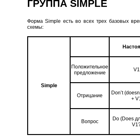
ГРУППА SIMPLE
Форма Simple есть во всех трех базовых вре
схемы:
Насто
Положительное
V1
предложение
Simple
Don’t (doesn’
Отрицание
+ V
Do (Does дл
Вопрос
V1