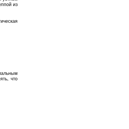
уппой из
тическая
имальным
ять, что