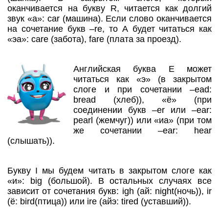
оканчивается на букву R, читается как долгий
звук «а»: car (машина). Если слово оканчивается
на сочетание букв –re, то А будет читаться как
«эа»: care (забота), fare (плата за проезд).
Английская буква Е может
читаться как «э» (в закрытом
слоге и при сочетании –ead:
bread (хлеб)), «ё» (при
соединении букв –er или –ear:
pearl (жемчуг)) или «иа» (при том
же сочетании –ear: hear
(слышать)).
Букву I мы будем читать в закрытом слоге как
«и»: big (большой). В остальных случаях все
зависит от сочетания букв: igh (ай: night(ночь)), ir
(ё: bird(птица)) или ire (айэ: tired (уставший)).