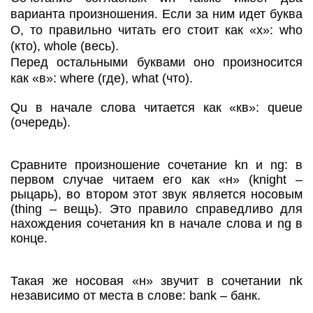
варианта произношения. Если за ним идет буква
О, то правильно читать его стоит как «х»: who
(кто), whole (весь).
Перед остальными буквами оно произносится
как «в»: where (где), what (что).
Qu в начале слова читается как «кв»: queue
(очередь).
Сравните произношение сочетание kn и ng: в
первом случае читаем его как «н» (knight –
рыцарь), во втором этот звук является носовым
(thing – вещь). Это правило справедливо для
нахождения сочетания kn в начале слова и ng в
конце.
Такая же носовая «н» звучит в сочетании nk
независимо от места в слове: bank – банк.