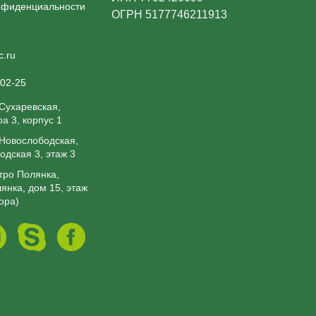
нфиденциальности
ОГРН 5177746211913
c.ru
-02-25
 Сухаревская,
а 3, корпус 1
. Новослободская,
одская 3, этаж 3
етро Полянка,
янка, дом 15, этаж
вора)