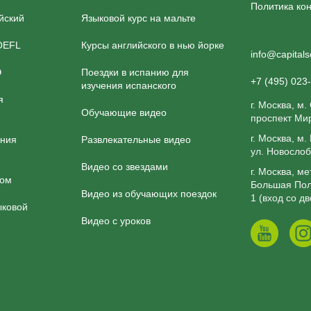
Политика ко
йский
Языковой курс на мальте
OEFL
Курсы английского в нью йорке
info@capitals
Э
Поездки в испанию для
+7 (495) 023
изучения испанского
я
г. Москва, м.
Обучающие видео
проспект Мир
г. Москва, м
ения
Развлекательные видео
ул. Новослоб
Видео со звездами
г. Москва, м
ком
Большая Пол
Видео из обучающих поездок
1 (вход со д
ыковой
Видео с уроков